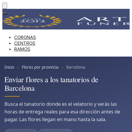
Skip
Skip
to
to
navigation
content
CORONAS
CENTROS
RAMOS
Inicio
›
Flores por provincia
›
Barcelona
Enviar flores a los tanatorios de
Barcelona
Busca el tanatorio donde es el velatorio y verás las
horas de entrega reales para esa dirección antes de
pagar. Las flores llegan en mano hasta la sala.