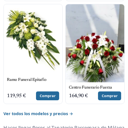
Ramo Funeral Epitafio
Centro Funerario Fuerza
119,95
€
Comprar
164,90
€
Comprar
Ver todos los modelos y precios →
Hacer llegar flores al Tanatorio Parcemasa de Málaga