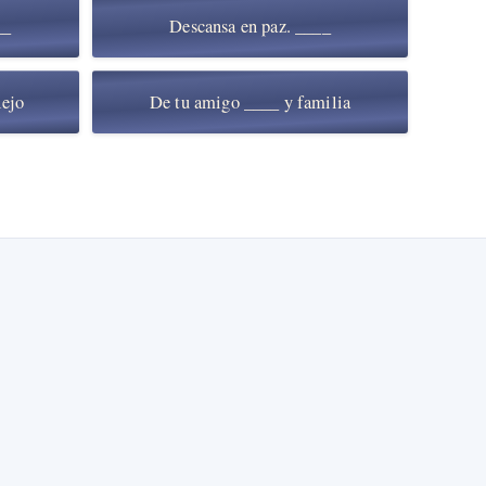
__
Descansa en paz. ____
lejo
De tu amigo ____ y familia