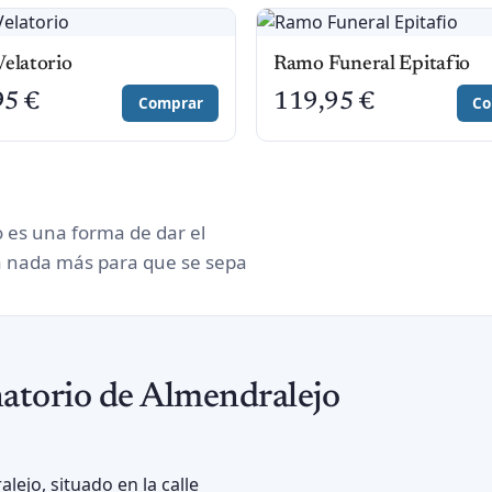
elatorio
Ramo Funeral Epitafio
95
€
119,95
€
Comprar
Co
o es una forma de dar el
a nada más para que se sepa
anatorio de Almendralejo
lejo, situado en la calle