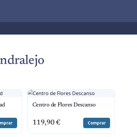
ndralejo
ad
Centro de Flores Descanso
119,90
€
mprar
Comprar