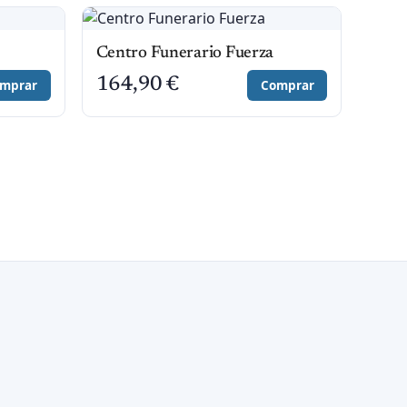
Centro Funerario Fuerza
164,90
€
mprar
Comprar