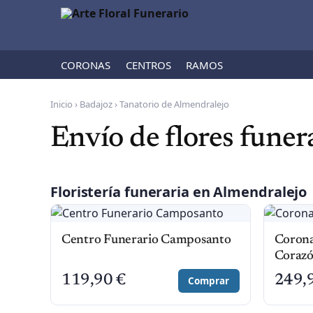
CORONAS
CENTROS
RAMOS
Inicio
›
Badajoz
›
Tanatorio de Almendralejo
Envío de flores funer
Floristería funeraria en Almendralejo
Centro Funerario Camposanto
Corona
Coraz
119,90
€
249,
Comprar