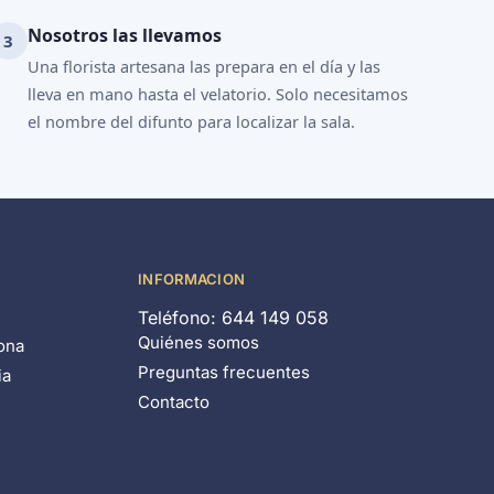
Nosotros las llevamos
Una florista artesana las prepara en el día y las
lleva en mano hasta el velatorio. Solo necesitamos
el nombre del difunto para localizar la sala.
INFORMACION
d
Teléfono: 644 149 058
Quiénes somos
ona
Preguntas frecuentes
ia
Contacto