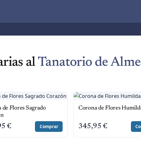
arias al
Tanatorio de Alme
 de Flores Sagrado
Corona de Flores Humild
ón
95
€
345,95
€
Comprar
Co