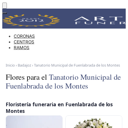
Skip
Skip
to
to
navigation
content
CORONAS
CENTROS
RAMOS
Inicio
›
Badajoz
›
Tanatorio Municipal de Fuenlabrada de los Montes
Flores para el
Tanatorio Municipal de
Fuenlabrada de los Montes
Floristería funeraria en Fuenlabrada de los
Montes