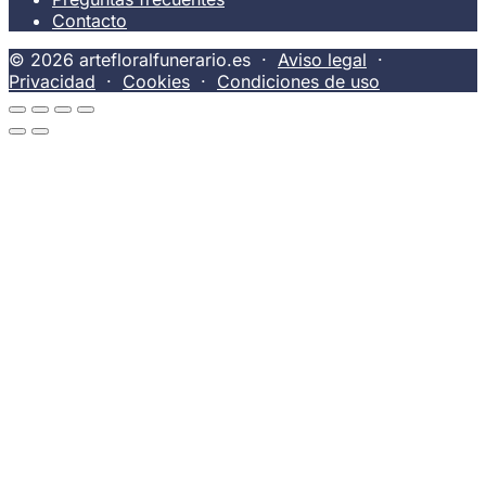
Contacto
© 2026 artefloralfunerario.es ·
Aviso legal
·
Privacidad
·
Cookies
·
Condiciones de uso