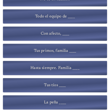
Todo el equipo de ____
Con afecto, ____
Tus primos, familia ____
Hasta siempre. Familia ____
Tus tíos ____
La peña ____