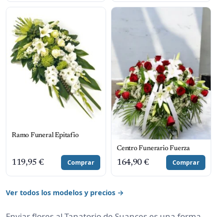
Ramo Funeral Epitafio
Centro Funerario Fuerza
119,95
€
Comprar
164,90
€
Comprar
Ver todos los modelos y precios →
Enviar flores al Tanatorio de Suances es una forma