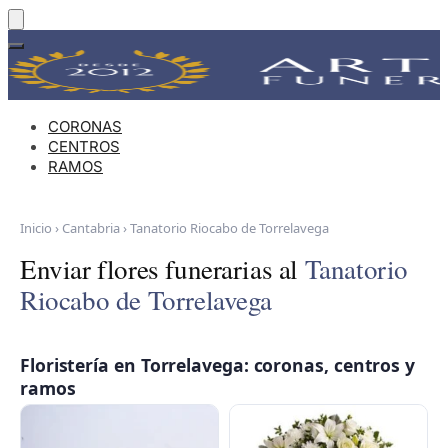
Skip
Skip
to
to
navigation
content
CORONAS
CENTROS
RAMOS
Inicio
›
Cantabria
›
Tanatorio Riocabo de Torrelavega
Enviar flores funerarias al
Tanatorio
Riocabo de Torrelavega
Floristería en Torrelavega: coronas, centros y
ramos