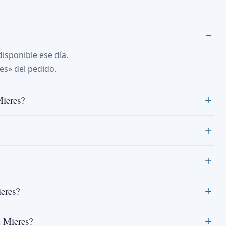
isponible ese día.
es» del pedido.
Mieres?
eres?
n Mieres?