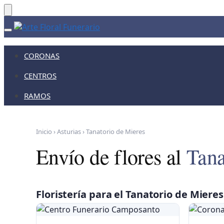
Skip
Skip
to
to
navigation
content
CORONAS
CENTROS
RAMOS
Inicio
›
Asturias
›
Tanatorio de Mieres
Envío de flores al
Tana
Floristería para el Tanatorio de Mieres