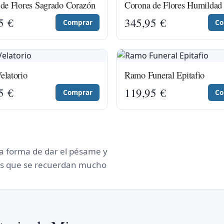
de Flores Sagrado Corazón
Corona de Flores Humildad
95
€
345,95
€
Comprar
Co
latorio
Ramo Funeral Epitafio
95
€
119,95
€
Comprar
Co
na forma de dar el pésame y
 los que se recuerdan mucho