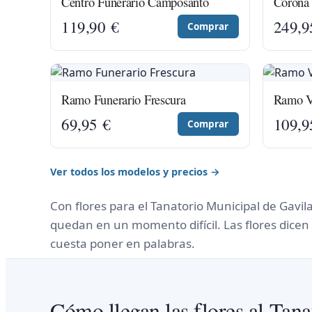
Centro Funerario Camposanto
Corona 
119,90
€
249,
Comprar
Ramo Funerario Frescura
Ramo Ve
69,95
€
109,
Comprar
Ver todos los modelos y precios →
Con flores para el Tanatorio Municipal de Gavi
quedan en un momento difícil. Las flores dice
cuesta poner en palabras.
Cómo llegan las flores al Tan