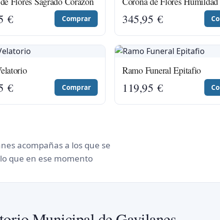
de Flores Sagrado Corazón
Corona de Flores Humildad
95
€
345,95
€
Comprar
Co
latorio
Ramo Funeral Epitafio
95
€
119,95
€
Comprar
Co
lanes acompañas a los que se
n lo que en ese momento
atorio Municipal de Gavilanes