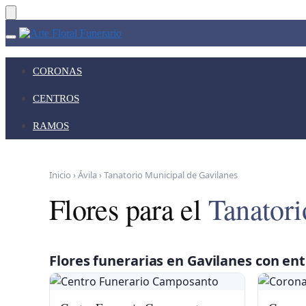
Skip
Skip
to
to
navigation
content
CORONAS
CENTROS
RAMOS
Inicio
›
Ávila
›
Tanatorio Municipal de Gavilanes
Flores para el
Tanatori
Flores funerarias en Gavilanes con ent