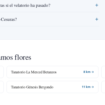
ras si el velatorio ha pasado?
-Cesuras?
amos flores
Tanatorio La Merced Betanzos
8 km →
Tanatorio Génesis Bergondo
11 km →