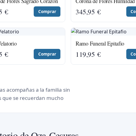
de Flores Sagrado Corazón
Corona de Flores Humildad
95
€
345,95
€
Comprar
Co
latorio
Ramo Funeral Epitafio
95
€
119,95
€
Comprar
Co
as acompañas a la familia sin
los que se recuerdan mucho
atorio de Oza-Cesuras