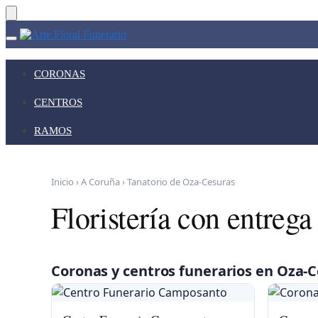
Skip
Skip
to
to
navigation
content
CORONAS
CENTROS
RAMOS
Inicio
›
A Coruña
›
Tanatorio de Oza-Cesuras
Floristería con entrega
Coronas y centros funerarios en Oza-