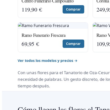
Centro Funerario Camposanto
Corona 
119,90
€
249,
Comprar
Ramo Funerario Frescura
Ramo Ve
69,95
€
109,
Comprar
Ver todos los modelos y precios →
Con unas flores para el Tanatorio de Oza-Cesur
necesidad de palabras. Un gesto discreto, de 
tiempo después.
Cómo llegan las flores al Tan