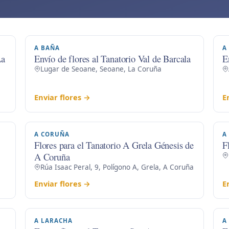
A BAÑA
A
La
Envío de flores al Tanatorio Val de Barcala
E
Lugar de Seoane, Seoane, La Coruña
Enviar flores →
E
A CORUÑA
A
Flores para el Tanatorio A Grela Génesis de
F
A Coruña
Rúa Isaac Peral, 9, Polígono A, Grela, A Coruña
Enviar flores →
E
A LARACHA
A