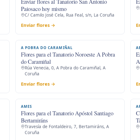
Enviar flores al Tanatorio San Antonio
E
Paiosaco hoy mismo
C/ Camilo José Cela, Rua Feal, s/n, La Coruña
Enviar flores →
E
A POBRA DO CARAMIÑAL
A
Flores para el Tanatorio Noroeste A Pobra
E
do Caramiñal
A
Rúa Venecia, 0, A Pobra do Caramiñal, A
Coruña
Enviar flores →
E
AMES
A
Flores para el Tanatorio Apóstol Santiago
C
Bertamiráns
T
Travesía de Fontaldeiro, 7, Bertamiráns, A
Coruña