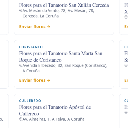
Flores para el Tanatorio San Xulián Cerceda
F
X
Av. Mesón do Vento, 78, Av. Mesón, 78,
Cerceda, La Coruña
Enviar flores →
E
CORISTANCO
C
Flores para el Tanatorio Santa Marta San
F
Roque de Coristanco
S
Avenida Erbecedo, 32, San Roque (Coristanco),
A Coruña
Enviar flores →
E
CULLEREDO
C
Flores para el Tanatorio Apóstol de
E
Culleredo
o,
Av. Almeiras, 1, A Telva, A Coruña