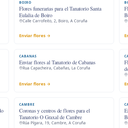
BOIRO
B
Flores funerarias para el Tanatorio Santa
F
Eulalia de Boiro
B
Calle Carrofeito, 2, Boiro, A Coruña
Enviar flores →
E
CABANAS
C
Enviar flores al Tanatorio de Cabanas
F
d
Rua Capacheira, Cabañas, La Coruña
Enviar flores →
E
CAMBRE
C
do
Coronas y centros de flores para el
E
Tanatorio O Graxal de Cambre
B
Rúa Pígara, 19, Cambre, A Coruña