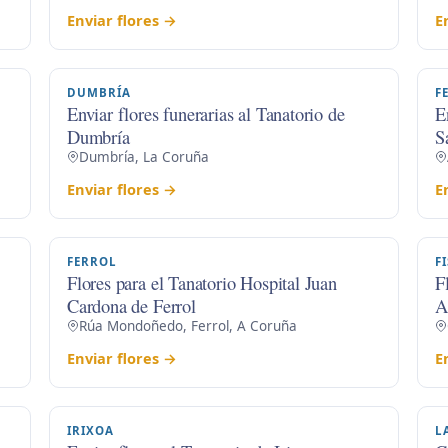
Enviar flores →
E
DUMBRÍA
F
Enviar flores funerarias al Tanatorio de
E
Dumbría
S
Dumbría, La Coruña
Enviar flores →
E
FERROL
F
Flores para el Tanatorio Hospital Juan
F
Cardona de Ferrol
A
Rúa Mondoñedo, Ferrol, A Coruña
Enviar flores →
E
IRIXOA
L