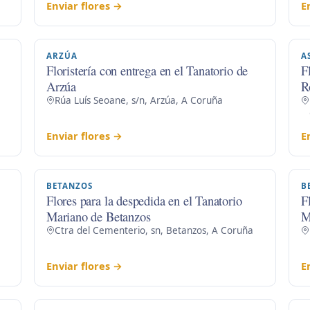
Enviar flores →
E
ARZÚA
A
Floristería con entrega en el Tanatorio de
F
Arzúa
R
Rúa Luís Seoane, s/n, Arzúa, A Coruña
Enviar flores →
E
BETANZOS
B
Flores para la despedida en el Tanatorio
F
Mariano de Betanzos
M
Ctra del Cementerio, sn, Betanzos, A Coruña
Enviar flores →
E