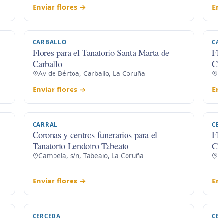
Enviar flores →
E
CARBALLO
C
Flores para el Tanatorio Santa Marta de
F
Carballo
C
Av de Bértoa, Carballo, La Coruña
Enviar flores →
E
CARRAL
C
Coronas y centros funerarios para el
F
Tanatorio Lendoiro Tabeaio
C
Cambela, s/n, Tabeaio, La Coruña
Enviar flores →
E
CERCEDA
C